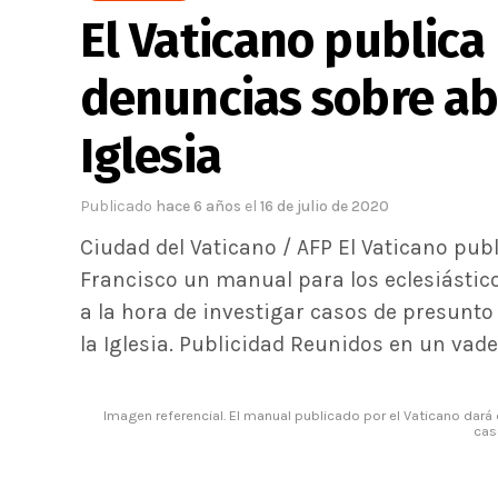
El Vaticano publica
denuncias sobre ab
Iglesia
Publicado
hace 6 años
el
16 de julio de 2020
Ciudad del Vaticano / AFP El Vaticano publi
Francisco un manual para los eclesiástico
a la hora de investigar casos de presunt
la Iglesia. Publicidad Reunidos en un va
Imagen referencial. El manual publicado por el Vaticano dará 
cas