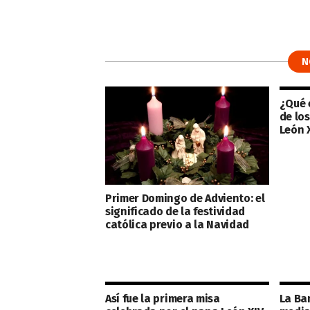
N
¿Qué e
de lo
León 
Primer Domingo de Adviento: el
significado de la festividad
católica previo a la Navidad
Así fue la primera misa
La Ba