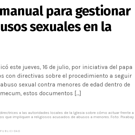
 manual para gestionar
usos sexuales en la
có este jueves, 16 de julio, por iniciativa del papa
s con directivas sobre el procedimiento a seguir
o abuso sexual contra menores de edad dentro de
demecum, estos documentos […]
directrices a las autoridades locales de la Iglesia sobre cómo actuar frente a
os que impliquen a religiosos acusados de abusos a menores. Foto: Pixabay
PUBLICIDAD