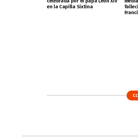
celebrada por el papa León XIV
media
en la Capilla Sixtina
falle
Franc
C