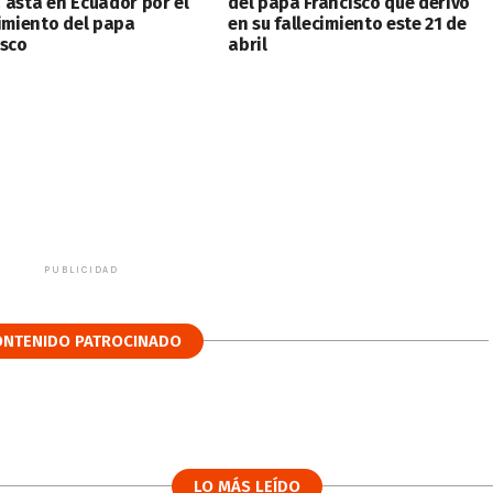
 asta en Ecuador por el
del papa Francisco que derivó
cimiento del papa
en su fallecimiento este 21 de
isco
abril
PUBLICIDAD
ONTENIDO PATROCINADO
LO MÁS LEÍDO