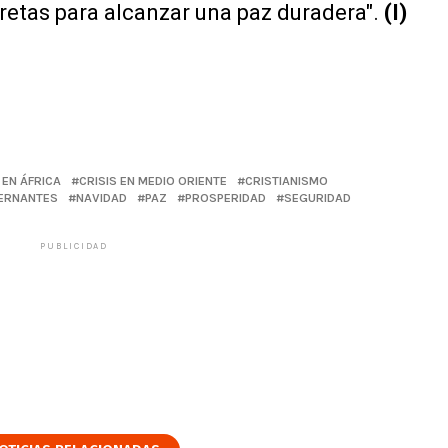
retas para alcanzar una paz duradera".
(I)
 EN ÁFRICA
CRISIS EN MEDIO ORIENTE
CRISTIANISMO
ERNANTES
NAVIDAD
PAZ
PROSPERIDAD
SEGURIDAD
PUBLICIDAD