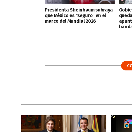
Presidenta Sheinbaum subraya
Gobie
que México es "seguro" en el
queda
marco del Mundial 2026
apunt
banda
C