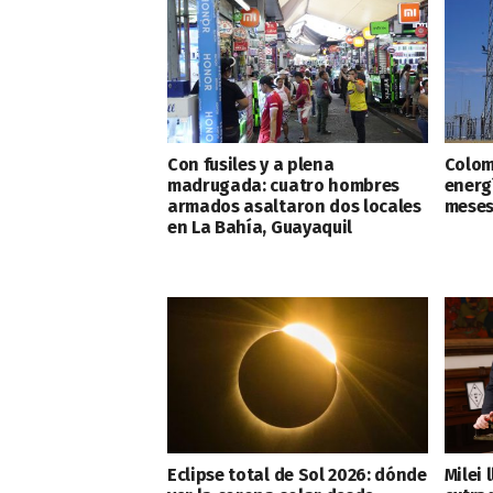
Con fusiles y a plena
Colom
madrugada: cuatro hombres
energ
armados asaltaron dos locales
meses
en La Bahía, Guayaquil
Eclipse total de Sol 2026: dónde
Milei 