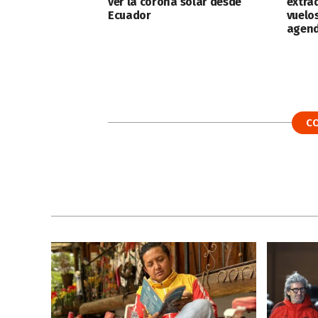
ver la corona solar desde
extra
Ecuador
vuelo
agend
C