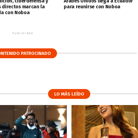
dición, ciberdefensa y
Árabes Unidos llega a Ecuador
s directos marcan la
para reunirse con Noboa
a con Noboa
PUBLICIDAD
ONTENIDO PATROCINADO
LO MÁS LEÍDO