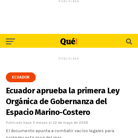
PUBLICIDAD
PUBLICIDAD
ECUADOR
Ecuador aprueba la primera Ley
Orgánica de Gobernanza del
Espacio Marino-Costero
Publicado
hace 3 meses
el
22 de mayo de 2026
El documento apunta a combatir vacíos legales para
proteger esta zona del mar.