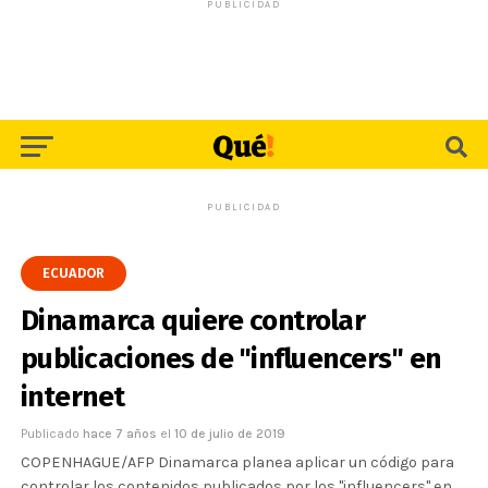
PUBLICIDAD
PUBLICIDAD
ECUADOR
Dinamarca quiere controlar
publicaciones de "influencers" en
internet
Publicado
hace 7 años
el
10 de julio de 2019
COPENHAGUE/AFP Dinamarca planea aplicar un código para
controlar los contenidos publicados por los "influencers" en