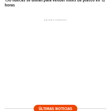
150 huecas se unirán para vender miles de platos en 12
horas
ADVERTISEMENT
ÚLTIMAS NOTICIAS