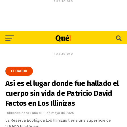
PUBLICIDAD
PUBLICIDAD
ECUADOR
Así es el lugar donde fue hallado el
cuerpo sin vida de Patricio David
Factos en Los Illinizas
Publicado
hace 1 año
el
21 de mayo de 2025
La Reserva Ecológica Los Illinizas tiene una superficie de
149.900 hectáreas.