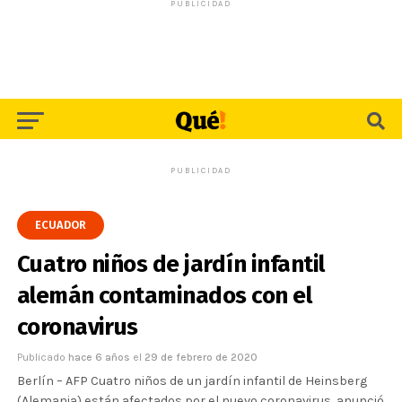
PUBLICIDAD
PUBLICIDAD
ECUADOR
Cuatro niños de jardín infantil
alemán contaminados con el
coronavirus
Publicado
hace 6 años
el
29 de febrero de 2020
Berlín – AFP Cuatro niños de un jardín infantil de Heinsberg
(Alemania) están afectados por el nuevo coronavirus, anunció