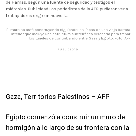
de Hamas, según una fuente de seguridad y testigos el
miércoles. Publicidad Los periodistas de la AFP pudieron ver a
trabajadores erigir un nuevo […]
El muro se está construyendo siguiendo las líneas de una vieja barrera
inferior que incluye una estructura subterránea diseñada para frenar
los túneles de contrabando entre Gaza y Egipto. Foto: AFP
PUBLICIDAD
Gaza, Territorios Palestinos – AFP
Egipto comenzó a construir un muro de
hormigón a lo largo de su frontera con la