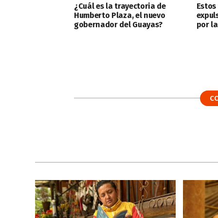
¿Cuál es la trayectoria de
Estos
Humberto Plaza, el nuevo
expul
gobernador del Guayas?
por l
C