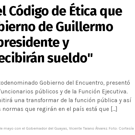
l Código de Ética que
obierno de Guillermo
presidente y
ecibirán sueldo"
utodenominado Gobierno del Encuentro, presentó
funcionarios públicos y de la Función Ejecutiva.
mitirá una transformar de la función pública y así
s normas que regirán en el país está que […]
e mayo con el Gobernador del Guayas, Vicente Taiano Álvarez. Foto: Cortesía