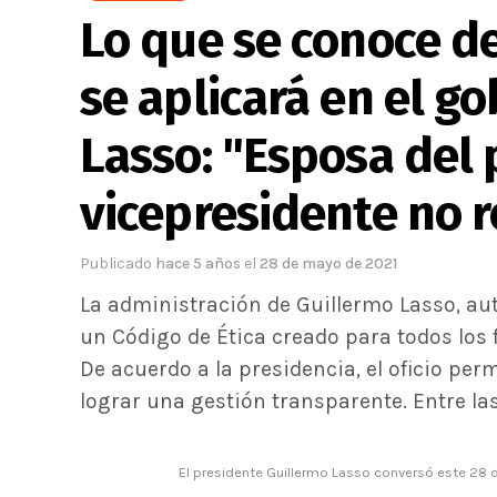
Lo que se conoce de
se aplicará en el g
Lasso: "Esposa del 
vicepresidente no r
Publicado
hace 5 años
el
28 de mayo de 2021
La administración de Guillermo Lasso, a
un Código de Ética creado para todos los 
De acuerdo a la presidencia, el oficio per
lograr una gestión transparente. Entre la
El presidente Guillermo Lasso conversó este 28 d