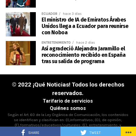
ECUADOR
hace 3 días
El ministro de IA de Emiratos Árabes
Unidos llega a Ecuador para reunirse
con Noboa
ENTRETENIMIENTO
hace 2 días
Así agradeció Alejandra Jaramillo el
reconocimiento recibido en España
tras su salida de programa
© 2022 ¡Qué Noticias! Todos los derechos
reservados.
Tarifario de servicios
Quiénes somos
Según el Art. 60 de la Ley Orgánica de Comunicación, los contenidos
se identifican y clasifican en: (I),informativos; (O), de opinión;
(F),formativos/educativos/culturales; (E), entretenimiento; y
(D),deportivos.
SHARE
TWEET