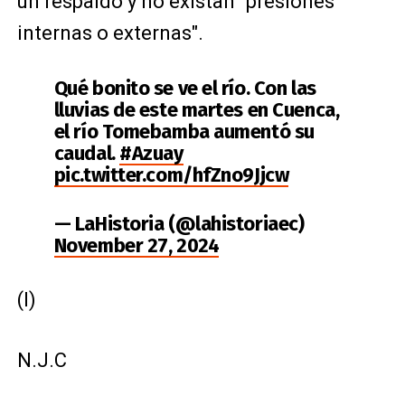
un respaldo y no existan "presiones
internas o externas".
Qué bonito se ve el río. Con las
lluvias de este martes en Cuenca,
el río Tomebamba aumentó su
caudal.
#Azuay
pic.twitter.com/hfZno9Jjcw
— LaHistoria (@lahistoriaec)
November 27, 2024
(I)
N.J.C