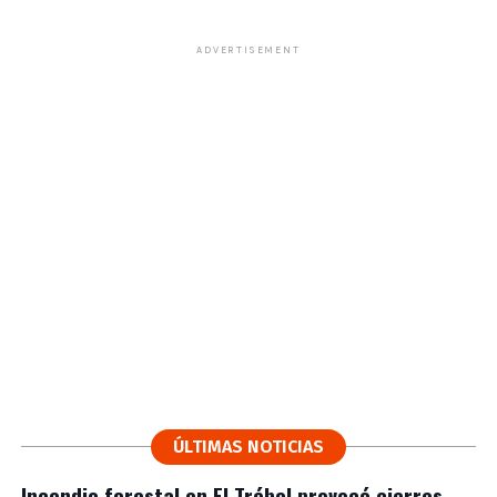
ADVERTISEMENT
ÚLTIMAS NOTICIAS
Incendio forestal en El Trébol provocó cierres