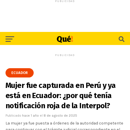
PUBLICIDAD
PUBLICIDAD
ECUADOR
Mujer fue capturada en Perú y ya
está en Ecuador: ¿por qué tenía
notificación roja de la Interpol?
Publicado
hace 1 año
el
8 de agosto de 2025
La mujer ya fue puesta a órdenes de la autoridad competente
para continuar con el trámite judicial correspondiente en el