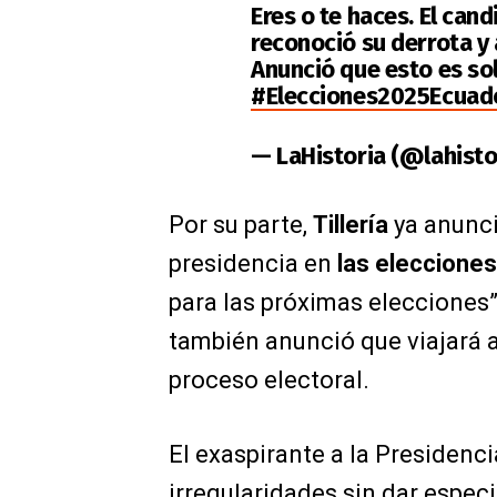
Eres o te haces. El can
reconoció su derrota y 
Anunció que esto es sol
#Elecciones2025Ecuad
— LaHistoria (@lahisto
Por su parte,
Tillería
ya anunci
presidencia en
las eleccione
para las próximas elecciones”
también anunció que viajará a
proceso electoral.
El exaspirante a la Presiden
irregularidades sin dar espec