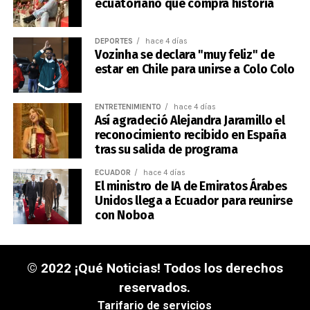
ecuatoriano que compra historia
DEPORTES
hace 4 días
Vozinha se declara "muy feliz" de
estar en Chile para unirse a Colo Colo
ENTRETENIMIENTO
hace 4 días
Así agradeció Alejandra Jaramillo el
reconocimiento recibido en España
tras su salida de programa
ECUADOR
hace 4 días
El ministro de IA de Emiratos Árabes
Unidos llega a Ecuador para reunirse
con Noboa
© 2022 ¡Qué Noticias! Todos los derechos
reservados.
Tarifario de servicios