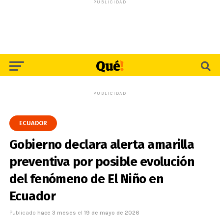
PUBLICIDAD
PUBLICIDAD
ECUADOR
Gobierno declara alerta amarilla
preventiva por posible evolución
del fenómeno de El Niño en
Ecuador
Publicado
hace 3 meses
el
19 de mayo de 2026