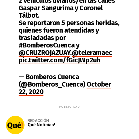
2 vehículos livianos) en las calles
Gaspar Sangurima y Coronel
Tálbot.
Se reportaron 5 personas heridas,
quienes fueron atendidas y
trasladadas por
#BomberosCuenca
y
@CRUZROJAZUAY
.
@teleramaec
pic.twitter.com/fGicJWp2uh
— Bomberos Cuenca
(@Bomberos_Cuenca)
October
22, 2020
PUBLICIDAD
REDACCIÓN
Qué Noticias!