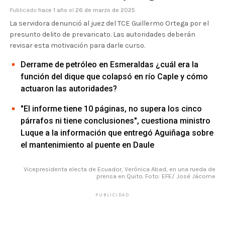
Publicado
hace 1 año
el
26 de marzo de 2025
La servidora denunció al juez del TCE Guillermo Ortega por el
presunto delito de prevaricato. Las autoridades deberán
revisar esta motivación para darle curso.
Derrame de petróleo en Esmeraldas ¿cuál era la
función del dique que colapsó en río Caple y cómo
actuaron las autoridades?
"El informe tiene 10 páginas, no supera los cinco
párrafos ni tiene conclusiones", cuestiona ministro
Luque a la información que entregó Aguiñaga sobre
el mantenimiento al puente en Daule
Vicepresidenta electa de Ecuador, Verónica Abad, en una rueda de
prensa en Quito. Foto: EFE/ José Jácome
PUBLICIDAD