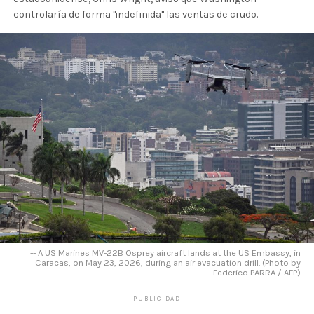
controlaría de forma "indefinida" las ventas de crudo.
-- A US Marines MV-22B Osprey aircraft lands at the US Embassy, in
Caracas, on May 23, 2026, during an air evacuation drill. (Photo by
Federico PARRA / AFP)
PUBLICIDAD