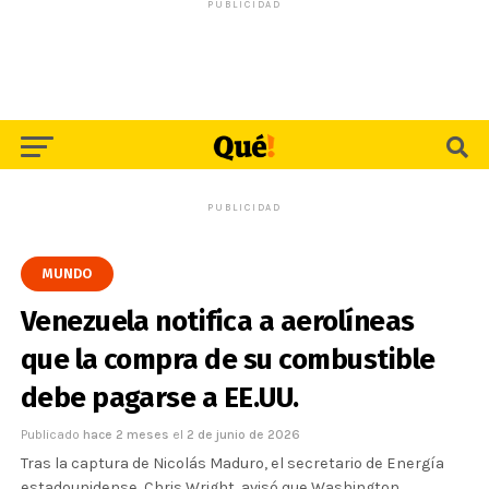
PUBLICIDAD
PUBLICIDAD
MUNDO
Venezuela notifica a aerolíneas
que la compra de su combustible
debe pagarse a EE.UU.
Publicado
hace 2 meses
el
2 de junio de 2026
Tras la captura de Nicolás Maduro, el secretario de Energía
estadounidense, Chris Wright, avisó que Washington