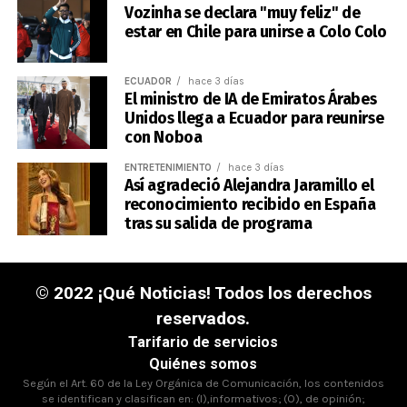
Vozinha se declara "muy feliz" de
estar en Chile para unirse a Colo Colo
ECUADOR
hace 3 días
El ministro de IA de Emiratos Árabes
Unidos llega a Ecuador para reunirse
con Noboa
ENTRETENIMIENTO
hace 3 días
Así agradeció Alejandra Jaramillo el
reconocimiento recibido en España
tras su salida de programa
© 2022 ¡Qué Noticias! Todos los derechos
reservados.
Tarifario de servicios
Quiénes somos
Según el Art. 60 de la Ley Orgánica de Comunicación, los contenidos
se identifican y clasifican en: (I),informativos; (O), de opinión;