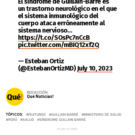
El síndrome de Guillain-Barré es
un trastorno neurológico en el que
el sistema inmunológico del
cuerpo ataca erróneamente al
sistema nervioso…
https://t.co/SOsPc7nCcB
pic.twitter.com/mBIQ12xf2Q
— Esteban Ortiz
(@EstebanOrtizMD)
July 10, 2023
REDACCIÓN
Qué Noticias!
TÓPICOS:
FEATURED
GULLAIN BARRÉ
MINISTERIO DE SALUD
PERÚ
SALUD
SÍNDROME GULLAIN BARRÉ
PUBLICIDAD