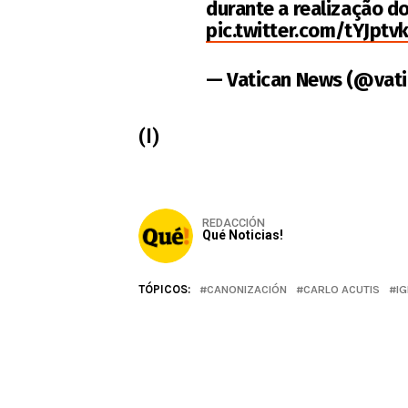
durante a realização do
pic.twitter.com/tYJptv
— Vatican News (@vat
(I)
REDACCIÓN
Qué Noticias!
TÓPICOS:
CANONIZACIÓN
CARLO ACUTIS
IG