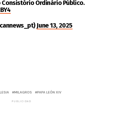
 Consistório Ordinário Público.
kBY4
icannews_pt)
June 13, 2025
LESIA
MILAGROS
PAPA LEÓN XIV
PUBLICIDAD