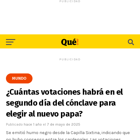
PUBLICIDAD
PUBLICIDAD
MUNDO
¿Cuántas votaciones habrá en el
segundo día del cónclave para
elegir al nuevo papa?
Publicado
hace 1 año
el
7 de mayo de 2025
Se emitió humo negro desde la Capilla Sixtina, indicando que
no hubo consenso entre los cardenales. Las votaciones