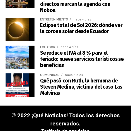
directos marcan la agenda con
Noboa
ENTRETENIMIENTO
hace 4 días
Eclipse total de Sol 2026: dónde ver
la corona solar desde Ecuador
ECUADOR
hace 4 días
Se reduce el IVA al 8 % para el
feriado: nueve servicios turísticos se
benefician
COMUNIDAD
hace 3 días
Qué pasó con Ruth, la hermana de
Steven Medina, víctima del caso Las
Malvinas
© 2022 ¡Qué Noticias! Todos los derechos
reservados.