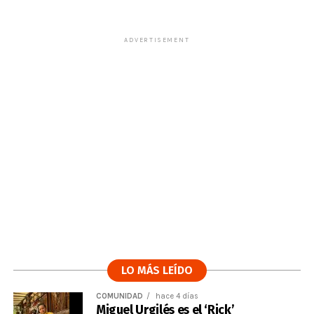
ADVERTISEMENT
LO MÁS LEÍDO
COMUNIDAD
hace 4 días
Miguel Urgilés es el ‘Rick’