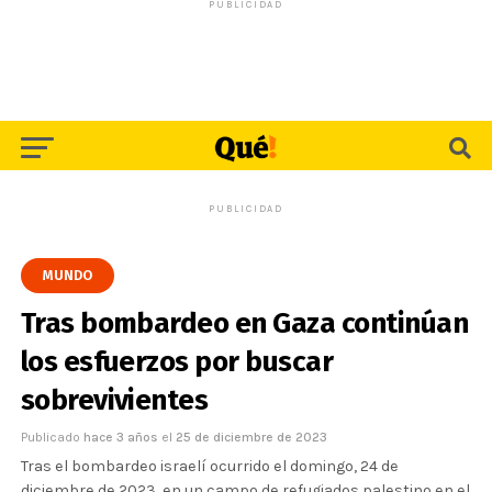
PUBLICIDAD
PUBLICIDAD
MUNDO
Tras bombardeo en Gaza continúan
los esfuerzos por buscar
sobrevivientes
Publicado
hace 3 años
el
25 de diciembre de 2023
Tras el bombardeo israelí ocurrido el domingo, 24 de
diciembre de 2023, en un campo de refugiados palestino en el