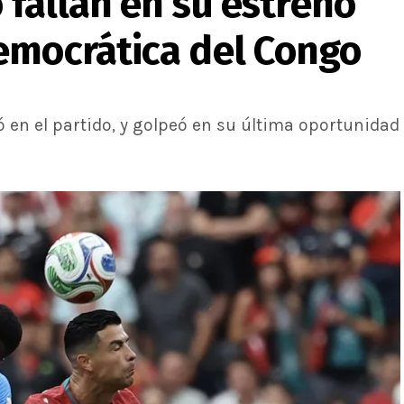
 fallan en su estreno
emocrática del Congo
 en el partido, y golpeó en su última oportunidad