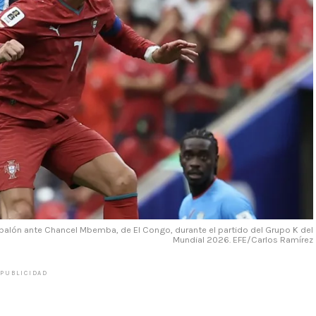
balón ante Chancel Mbemba, de El Congo, durante el partido del Grupo K del
Mundial 2026. EFE/Carlos Ramírez
PUBLICIDAD