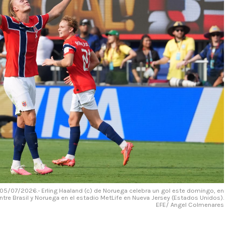
/07/2026.- Erling Haaland (c) de Noruega celebra un gol este domingo, en
entre Brasil y Noruega en el estadio MetLife en Nueva Jersey (Estados Unidos).
EFE/ Angel Colmenares