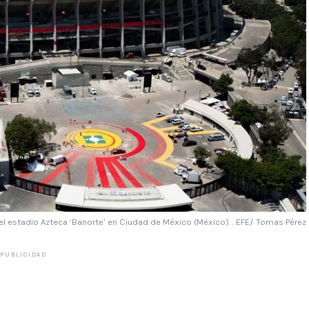
el estadio Azteca ‘Banorte’ en Ciudad de México (México). . EFE/ Tomas Pérez
PUBLICIDAD