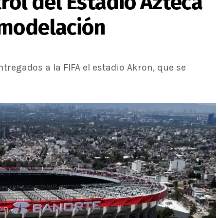
trol del Estadio Azteca
emodelación
tregados a la FIFA el estadio Akron, que se