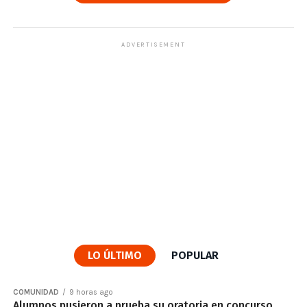
ADVERTISEMENT
LO ÚLTIMO
POPULAR
COMUNIDAD
9 horas ago
Alumnos pusieron a prueba su oratoria en concurso