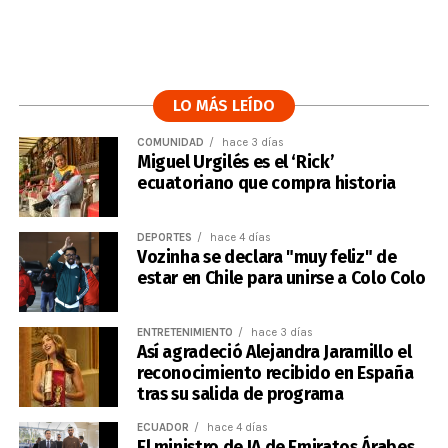
LO MÁS LEÍDO
COMUNIDAD
hace 3 días
Miguel Urgilés es el ‘Rick’
ecuatoriano que compra historia
DEPORTES
hace 4 días
Vozinha se declara "muy feliz" de
estar en Chile para unirse a Colo Colo
ENTRETENIMIENTO
hace 3 días
Así agradeció Alejandra Jaramillo el
reconocimiento recibido en España
tras su salida de programa
ECUADOR
hace 4 días
El ministro de IA de Emiratos Árabes