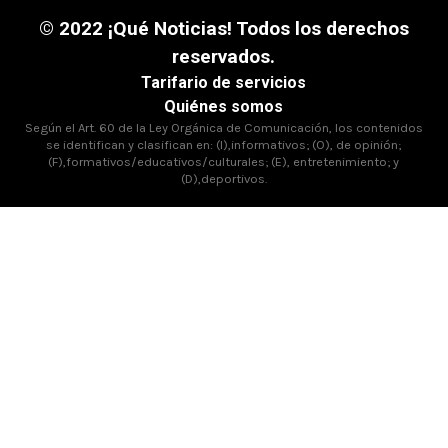
© 2022 ¡Qué Noticias! Todos los derechos
reservados.
Tarifario de servicios
Quiénes somos
Según el Art. 60 de la Ley Orgánica de Comunicación, los contenidos
se identifican y clasifican en: (I),informativos; (O), de opinión;
(F),formativos/educativos/culturales; (E), entretenimiento; y
(D),deportivos.