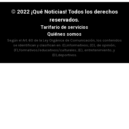
© 2022 ¡Qué Noticias! Todos los derechos
reservados.
Tarifario de servicios
Quiénes somos
Según el Art. 60 de la Ley Orgánica de Comunicación, los contenidos
se identifican y clasifican en: (I),informativos; (O), de opinión;
(F),formativos/educativos/culturales; (E), entretenimiento; y
(D),deportivos.