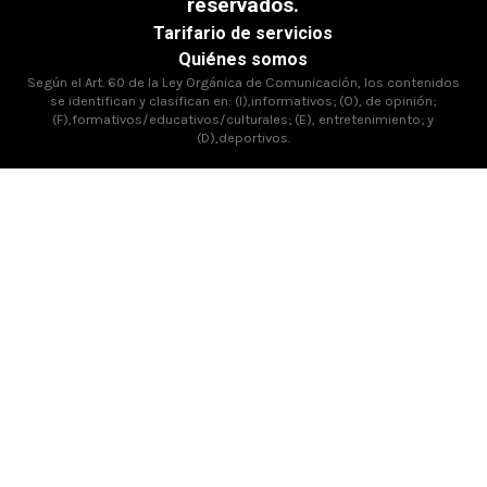
reservados.
Tarifario de servicios
Quiénes somos
Según el Art. 60 de la Ley Orgánica de Comunicación, los contenidos
se identifican y clasifican en: (I),informativos; (O), de opinión;
(F),formativos/educativos/culturales; (E), entretenimiento; y
(D),deportivos.