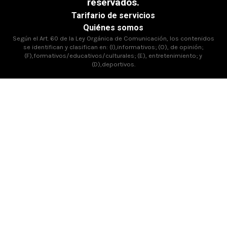
reservados.
Tarifario de servicios
Quiénes somos
Según el Art. 60 de la Ley Orgánica de Comunicación, los contenidos
se identifican y clasifican en: (I),informativos; (O), de opinión;
(F),formativos/educativos/culturales; (E), entretenimiento; y
(D),deportivos.