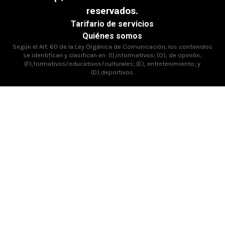
reservados.
Tarifario de servicios
Quiénes somos
Según el Art. 60 de la Ley Orgánica de Comunicación, los contenidos
se identifican y clasifican en: (I),informativos; (O), de opinión;
(F),formativos/educativos/culturales; (E), entretenimiento; y
(D),deportivos.