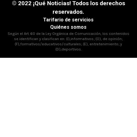
© 2022 ¡Qué Noticias! Todos los derechos
reservados.
Tarifario de servicios
Quiénes somos
Según el Art. 60 de la Ley Orgánica de Comunicación, los contenidos
se identifican y clasifican en: (I),informativos; (O), de opinión;
(F),formativos/educativos/culturales; (E), entretenimiento; y
(D),deportivos.