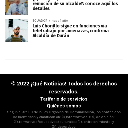
remoción de su alcalde?: conoce aquí los
detalles
ECUADOR
hace 1 año
Luis Chonillo sigue en funciones vía
teletrabajo por amenazas, confirma
Alcaldía de Durán
© 2022 ¡Qué Noticias! Todos los derechos
reservados.
Tarifario de servicios
Quiénes somos
Según el Art. 60 de la Ley Orgánica de Comunicación, los contenidos
se identifican y clasifican en: (I),informativos; (O), de opinión;
(F),formativos/educativos/culturales; (E), entretenimiento; y
(D),deportivos.