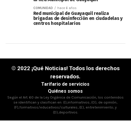
COMUNIDAD
hace 6 años
Red municipal de Guayaquil realiza
brigadas de desinfección en ciudadelas y
centros hospitalarios
© 2022 ¡Qué Noticias! Todos los derechos
reservados.
Tarifario de servicios
Quiénes somos
Según el Art. 60 de la Ley Orgánica de Comunicación, los contenidos
se identifican y clasifican en: (I),informativos; (O), de opinión;
(F),formativos/educativos/culturales; (E), entretenimiento; y
(D),deportivos.