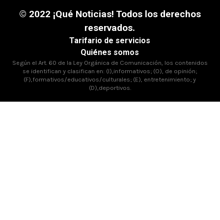
© 2022 ¡Qué Noticias! Todos los derechos
reservados.
Tarifario de servicios
Quiénes somos
Según el Art. 60 de la Ley Orgánica de Comunicación, los contenidos
se identifican y clasifican en: (I),informativos; (O), de opinión;
(F),formativos/educativos/culturales; (E), entretenimiento; y
(D),deportivos.