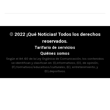
© 2022 ¡Qué Noticias! Todos los derechos
reservados.
Tarifario de servicios
Quiénes somos
Según el Art. 60 de la Ley Orgánica de Comunicación, los contenidos
se identifican y clasifican en: (I),informativos; (O), de opinión;
(F),formativos/educativos/culturales; (E), entretenimiento; y
(D),deportivos.