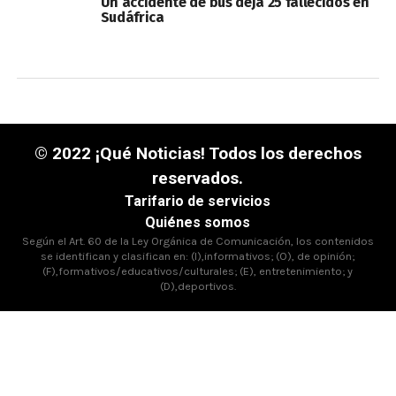
Un accidente de bus deja 25 fallecidos en
Sudáfrica
© 2022 ¡Qué Noticias! Todos los derechos
reservados.
Tarifario de servicios
Quiénes somos
Según el Art. 60 de la Ley Orgánica de Comunicación, los contenidos
se identifican y clasifican en: (I),informativos; (O), de opinión;
(F),formativos/educativos/culturales; (E), entretenimiento; y
(D),deportivos.