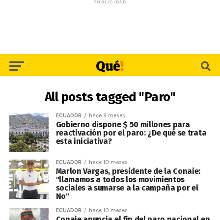
PUBLICIDAD
All posts tagged "Paro"
ECUADOR
hace 9 meses
Gobierno dispone $ 50 millones para
reactivación por el paro: ¿De qué se trata
esta iniciativa?
ECUADOR
hace 10 meses
Marlon Vargas, presidente de la Conaie:
"llamamos a todos los movimientos
sociales a sumarse a la campaña por el
No"
ECUADOR
hace 10 meses
Conaie anuncia el fin del paro nacional en