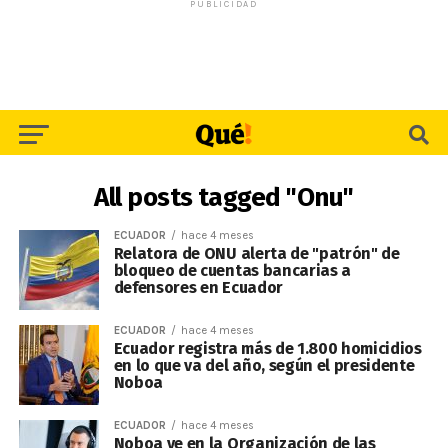
PUBLICIDAD
All posts tagged "Onu"
ECUADOR
hace 4 meses
Relatora de ONU alerta de "patrón" de
bloqueo de cuentas bancarias a
defensores en Ecuador
ECUADOR
hace 4 meses
Ecuador registra más de 1.800 homicidios
en lo que va del año, según el presidente
Noboa
ECUADOR
hace 4 meses
Noboa ve en la Organización de las