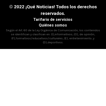
© 2022 ¡Qué Noticias! Todos los derechos
reservados.
Tarifario de servicios
Quiénes somos
Según el Art. 60 de la Ley Orgánica de Comunicación, los contenidos
se identifican y clasifican en: (I),informativos; (O), de opinión;
(F),formativos/educativos/culturales; (E), entretenimiento; y
(D),deportivos.