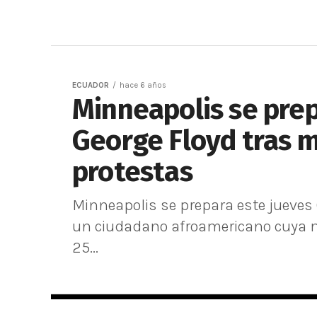
ECUADOR
hace 6 años
Minneapolis se prep
George Floyd tras m
protestas
Minneapolis se prepara este jueves 
un ciudadano afroamericano cuya m
25...