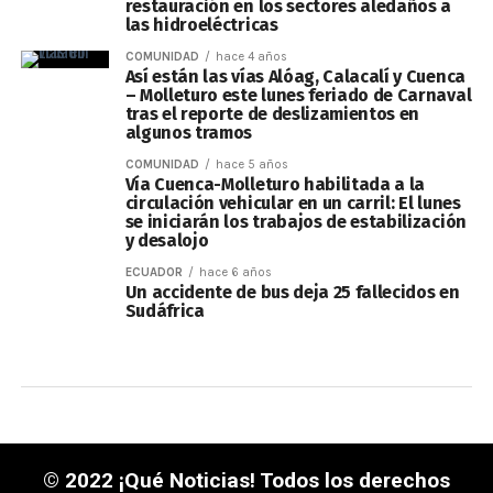
restauración en los sectores aledaños a
las hidroeléctricas
COMUNIDAD
hace 4 años
Así están las vías Alóag, Calacalí y Cuenca
– Molleturo este lunes feriado de Carnaval
tras el reporte de deslizamientos en
algunos tramos
COMUNIDAD
hace 5 años
Vía Cuenca-Molleturo habilitada a la
circulación vehicular en un carril: El lunes
se iniciarán los trabajos de estabilización
y desalojo
ECUADOR
hace 6 años
Un accidente de bus deja 25 fallecidos en
Sudáfrica
© 2022 ¡Qué Noticias! Todos los derechos