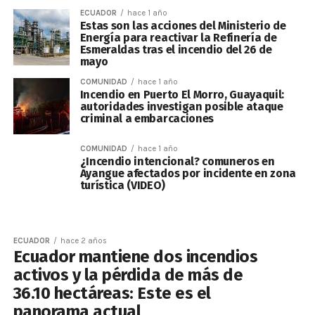
ECUADOR
hace 1 año
Estas son las acciones del Ministerio de
Energía para reactivar la Refinería de
Esmeraldas tras el incendio del 26 de
mayo
COMUNIDAD
hace 1 año
Incendio en Puerto El Morro, Guayaquil:
autoridades investigan posible ataque
criminal a embarcaciones
COMUNIDAD
hace 1 año
¿Incendio intencional? comuneros en
Ayangue afectados por incidente en zona
turística (VIDEO)
ECUADOR
hace 2 años
Ecuador mantiene dos incendios
activos y la pérdida de más de
36.10 hectáreas: Este es el
panorama actual