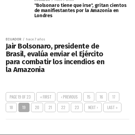
"Bolsonaro tiene que irse", gritan cientos
de manifiestantes por la Amazonía en
Londres
ECUADOR
hace 7 años
Jair Bolsonaro, presidente de
Brasil, evalúa enviar el Ejército
para combatir los incendios en
la Amazonia
PAGE 19 OF 23
« FIRST
‹ PREVIOUS
15
16
17
18
19
20
21
22
23
NEXT ›
LAST »