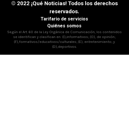
© 2022 ¡Qué Noticias! Todos los derechos
reservados.
Tarifario de servicios
Quiénes somos
Según el Art. 60 de la Ley Orgánica de Comunicación, los contenidos
se identifican y clasifican en: (I),informativos; (O), de opinión;
(F),formativos/educativos/culturales; (E), entretenimiento; y
(D),deportivos.