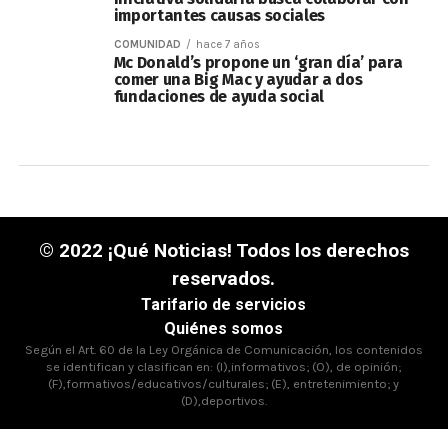
importantes causas sociales
COMUNIDAD
hace 7 años
Mc Donald’s propone un ‘gran día’ para
comer una Big Mac y ayudar a dos
fundaciones de ayuda social
© 2022 ¡Qué Noticias! Todos los derechos
reservados.
Tarifario de servicios
Quiénes somos
Según el Art. 60 de la Ley Orgánica de Comunicación, los contenidos
se identifican y clasifican en: (I),informativos; (O), de opinión;
(F),formativos/educativos/culturales; (E), entretenimiento; y
(D),deportivos.