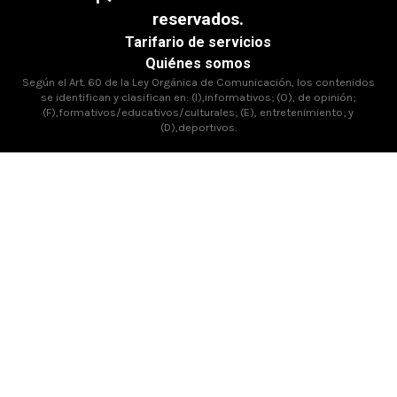
reservados.
Tarifario de servicios
Quiénes somos
Según el Art. 60 de la Ley Orgánica de Comunicación, los contenidos
se identifican y clasifican en: (I),informativos; (O), de opinión;
(F),formativos/educativos/culturales; (E), entretenimiento; y
(D),deportivos.