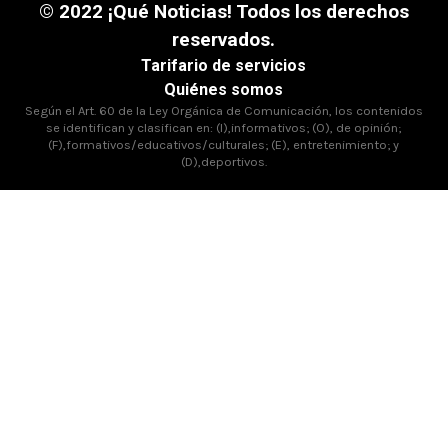
© 2022 ¡Qué Noticias! Todos los derechos
reservados.
Tarifario de servicios
Quiénes somos
Según el Art. 60 de la Ley Orgánica de Comunicación, los contenidos
se identifican y clasifican en: (I),informativos; (O), de opinión;
(F),formativos/educativos/culturales; (E), entretenimiento; y
(D),deportivos.