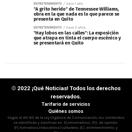
ENTRETENIMIENTO
hace 1 año
"A grito herido" de Tennessee Williams,
obra en la que nada es lo que parece se
presenta en Quito
ENTRETENIMIENTO
hace 2 años
"Hay lobos en las calles": La exposición
que atrapa en tinta el cuerpo escénico y
se presentará en Quito
© 2022 ¡Qué Noticias! Todos los derechos
reservados.
Tarifario de servicios
Quiénes somos
Según el Art. 60 de la Ley Orgánica de Comunicación, los contenidos
se identifican y clasifican en: (I),informativos; (O), de opinión;
(F),formativos/educativos/culturales; (E), entretenimiento; y